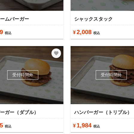
ルームバーガー
シャックスタック
9
2,008
¥
税込
税込
受付時間外
受付時間外
バーガー（ダブル）
ハンバーガー（トリプル）
5
1,984
¥
税込
税込