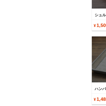
シュ
1,50
¥
ハン
1,48
¥