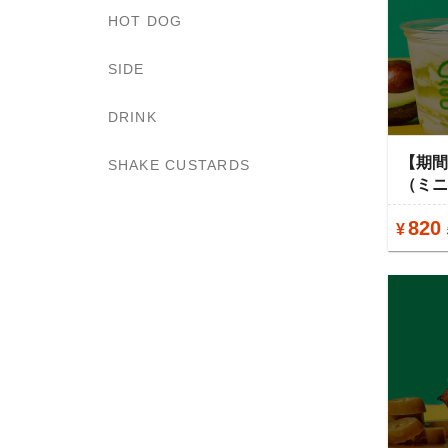
HOT DOG
SIDE
DRINK
【期
SHAKE CUSTARDS
（ミ
820
¥