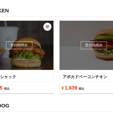
KEN
受付時間外
受付時間外
ンシャック
アボカドベーコンチキン
5
1,639
¥
税込
税込
DOG